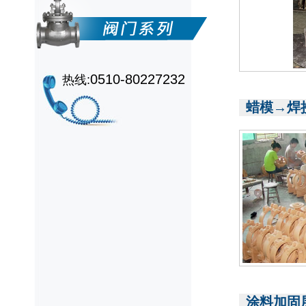
0510-80227232
热线:
蜡模→焊
涂料加固