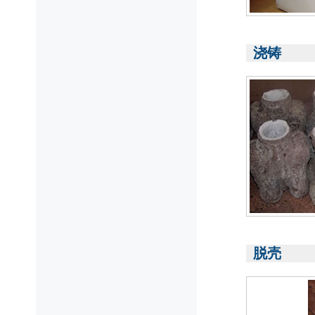
浇铸
脱壳