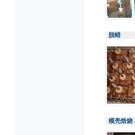
脱蜡
模壳焙烧