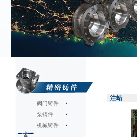
注蜡
阀门铸件
泵铸件
机械铸件